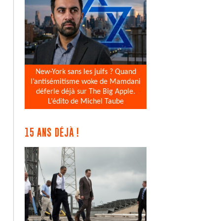
New-York sans les juifs ? Quand
l’antisémitisme woke de Mamdani
déferle déjà sur The Big Apple.
L’édito de Michel Taube
15 ANS DÉJÀ !