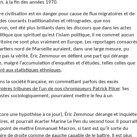
n, à la fin des années 1970.
civilisation est en danger pour cause de flux migratoires et de
 des courants traditionalistes et rétrogrades, que nos
n, ont été plus brillants dans les discours que dans les actes
itique que spirituel qu’est l’islam politique, il ne commet aucun
rritoire ne sont plus vraiment en Europe. Les reportages consacré
rtiers nord de Marseille auraient, dans une large mesure, pu
e pas la vérité. Éric Zemmour en détient une part qui dérange
e, malgré l’accumulation d’enquêtes et d’études, telles celles que
cré aux statistiques ethniques
.
ns la société française, en commettant parfois des excès
nières tribunes de l’un de nos chroniqueurs Patrick Pilcer
. Ses
 justes sociologiquement, pourraient mettre le feu à un
encore une hypothèse à ce jour), Éric Zemmour dérange et inquiète
ires, et pourrait écarter Marine Le Pen du second tour. Il pourrai
u point de mettre Emmanuel Macron, si tant est qu’il sorte du
ire de droite comme de gauche capable de le battre. Il est plus