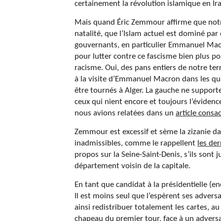
certainement la révolution islamique en Ira
Mais quand Éric Zemmour affirme que notre 
natalité, que l’Islam actuel est dominé par
gouvernants, en particulier Emmanuel Macro
pour lutter contre ce fascisme bien plus pol
racisme. Oui, des pans entiers de notre te
à la visite d’Emmanuel Macron dans les qua
être tournés à Alger. La gauche ne support
ceux qui nient encore et toujours l’évidenc
nous avions relatées dans un
article consa
Zemmour est excessif et sème la zizanie da
inadmissibles, comme le rappellent
les der
propos sur la Seine-Saint-Denis, s’ils sont
département voisin de la capitale.
En tant que candidat à la présidentielle (
Il est moins seul que l’espèrent ses adversa
ainsi redistribuer totalement les cartes, a
chapeau du premier tour, face à un adversa