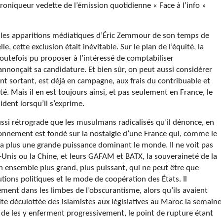
niqueur vedette de l’émission quotidienne « Face à l’info »
 les apparitions médiatiques d’Éric Zemmour de son temps de
e, cette exclusion était inévitable. Sur le plan de l’équité, la
toutefois pu proposer à l’intéressé de comptabiliser
annonçait sa candidature. Et bien sûr, on peut aussi considérer
 sortant, est déjà en campagne, aux frais du contribuable et
. Mais il en est toujours ainsi, et pas seulement en France, le
ident lorsqu’il s’exprime.
ssi rétrograde que les musulmans radicalisés qu’il dénonce, en
sonnement est fondé sur la nostalgie d’une France qui, comme le
ra plus une grande puissance dominant le monde. Il ne voit pas
Unis ou la Chine, et leurs GAFAM et BATX, la souveraineté de la
n ensemble plus grand, plus puissant, qui ne peut être que
tutions politiques et le mode de coopération des États. Il
ent dans les limbes de l’obscurantisme, alors qu’ils avaient
ite déculottée des islamistes aux législatives au Maroc la semain
 de les y enferment progressivement, le point de rupture étant