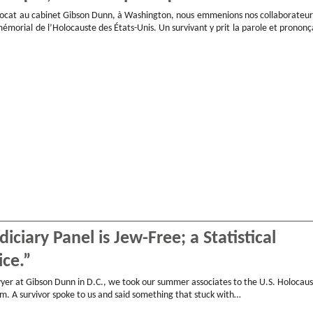
avocat au cabinet Gibson Dunn, à Washington, nous emmenions nos collaborateur
morial de l’Holocauste des États-Unis. Un survivant y prit la parole et prononç
iciary Panel is Jew-Free; a Statistical
ice.”
yer at Gibson Dunn in D.C., we took our summer associates to the U.S. Holocaus
 A survivor spoke to us and said something that stuck with…