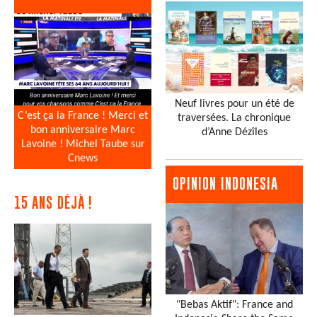
Neuf livres pour un été de
C’est ça la France ! Merci et
traversées. La chronique
bon anniversaire Marc
d’Anne Dézîles
Lavoine ! Michel Taube sur
Cnews
OPINION INDONESIA
15 ANS DÉJÀ !
"Bebas Aktif": France and