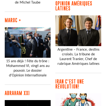
de Michel Taube
OPINION AMÉRIQUES
LATINES
MAROC +
Argentine – France, destins
croisés. La tribune de
Laurent Tranier, Chef de
15 ans déjà ! Fête du trône :
rubrique Amériques latines
Mohammed VI, vingt ans au
pouvoir. Le dossier
d'Opinion Internationale
IRAN C'EST UNE
RÉVOLUTION!
ABRAHAM XXI