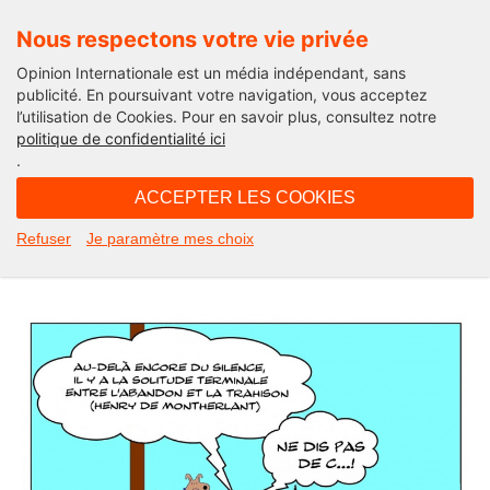
Nous respectons votre vie privée
Opinion Internationale est un média indépendant, sans
publicité. En poursuivant votre navigation, vous acceptez
l’utilisation de Cookies. Pour en savoir plus, consultez notre
Actu'Folies
politique de confidentialité ici
.
16H54 - jeudi 15 juillet 2021
ACCEPTER LES COOKIES
Actu’Folies : les hommes sont-ils les
Refuser
Je paramètre mes choix
meilleurs amis des bêtes ?