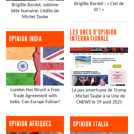
Brigitte Bardot : « Ciel de
Brigitte Bardot, sublime
lit ! »
bête humaine. L’édito de
Michel Taube
LES UNES D'OPINION
INTERNATIONALE
OPINION INDIA
London Has Struck a Free
La pax americana de Trump
Trade Agreement with
: Michel Taube à la Une de
India. Can Europe Follow?
CNEWS le 19 août 2025
OPINION AFRIQUES
OPINION ITALIA