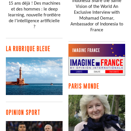
Indonesia Share the Same
15 ans déjà ! Des machines
Vision of the World An
et des hommes : le deep
Exclusive Interview with
learning, nouvelle frontière
Mohamad Oemar,
de l’intelligence artificielle
Ambassador of Indonesia to
?
France
LA RUBRIQUE BLEUE
PARIS MONDE
OPINION SPORT