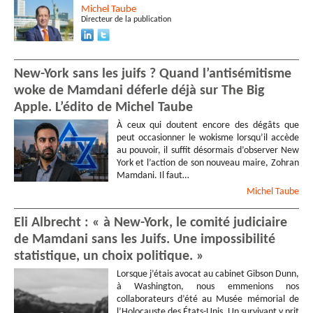
Michel
Taube
Directeur de la publication
New-York sans les juifs ? Quand l’antisémitisme
woke de Mamdani déferle déjà sur The Big
Apple. L’édito de Michel Taube
À ceux qui doutent encore des dégâts que
peut occasionner le wokisme lorsqu’il accède
au pouvoir, il suffit désormais d’observer New
York et l’action de son nouveau maire, Zohran
Mamdani. Il faut…
Michel
Taube
Eli Albrecht : « à New-York, le comité judiciaire
de Mamdani sans les Juifs. Une impossibilité
statistique, un choix politique. »
Lorsque j’étais avocat au cabinet Gibson Dunn,
à Washington, nous emmenions nos
collaborateurs d’été au Musée mémorial de
l’Holocauste des États-Unis. Un survivant y prit