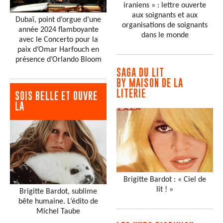
iraniens » : lettre ouverte
aux soignants et aux
Dubaï, point d’orgue d’une
organisations de soignants
année 2024 flamboyante
dans le monde
avec le Concerto pour la
paix d’Omar Harfouch en
présence d’Orlando Bloom
SAGA DU LIT
BY MAISON DE LA
LITERIE
SOIS BELLE ET OUVRE
LA
Brigitte Bardot : « Ciel de
lit ! »
Brigitte Bardot, sublime
bête humaine. L’édito de
Michel Taube