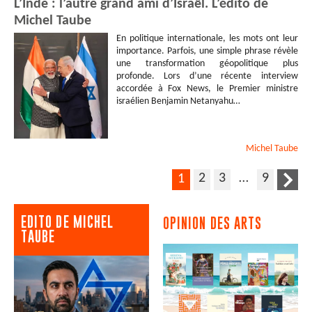
L’Inde : l’autre grand ami d’Israël. L’édito de
Michel Taube
En politique internationale, les mots ont leur
importance. Parfois, une simple phrase révèle
une transformation géopolitique plus
profonde. Lors d’une récente interview
accordée à Fox News, le Premier ministre
israélien Benjamin Netanyahu…
Michel
Taube
2
3
…
9
1
EDITO DE MICHEL
OPINION DES ARTS
TAUBE