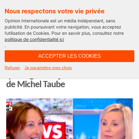
Nous respectons votre vie privée
Opinion Internationale est un média indépendant, sans
publicité. En poursuivant votre navigation, vous acceptez
l’utilisation de Cookies. Pour en savoir plus, consultez notre
Edito
politique de confidentialité ici
.
08H51 - jeudi 19 novembre 2020
ACCEPTER LES COOKIES
Ségolène Royal, complice du
Refuser
Je paramètre mes choix
lynchage de la jeune Mila ? L’édito
de Michel Taube