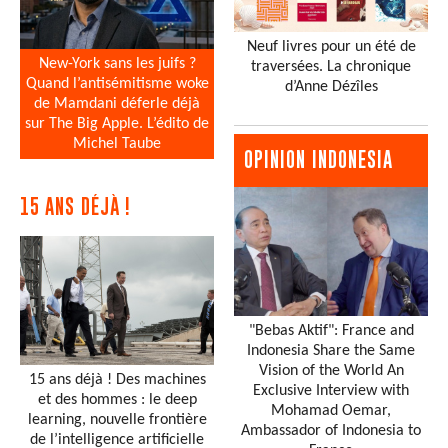
Neuf livres pour un été de
New-York sans les juifs ?
traversées. La chronique
Quand l’antisémitisme woke
d’Anne Dézîles
de Mamdani déferle déjà
sur The Big Apple. L’édito de
Michel Taube
OPINION INDONESIA
15 ANS DÉJÀ !
"Bebas Aktif": France and
Indonesia Share the Same
Vision of the World An
15 ans déjà ! Des machines
Exclusive Interview with
et des hommes : le deep
Mohamad Oemar,
learning, nouvelle frontière
Ambassador of Indonesia to
de l’intelligence artificielle