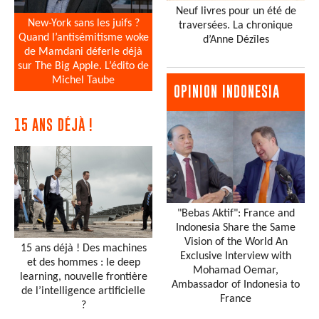
Neuf livres pour un été de
New-York sans les juifs ?
traversées. La chronique
Quand l’antisémitisme woke
d’Anne Dézîles
de Mamdani déferle déjà
sur The Big Apple. L’édito de
Michel Taube
OPINION INDONESIA
15 ANS DÉJÀ !
"Bebas Aktif": France and
Indonesia Share the Same
Vision of the World An
15 ans déjà ! Des machines
Exclusive Interview with
et des hommes : le deep
Mohamad Oemar,
learning, nouvelle frontière
Ambassador of Indonesia to
de l’intelligence artificielle
France
?