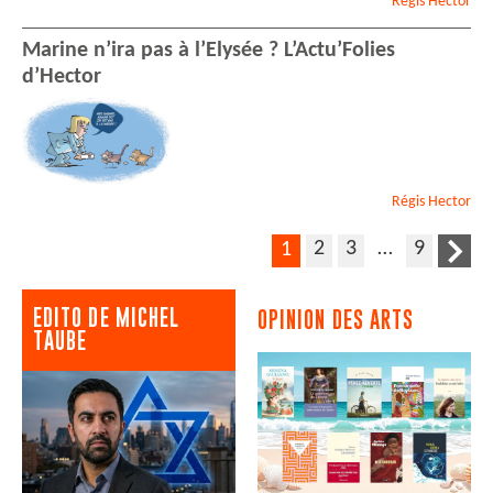
Régis
Hector
Marine n’ira pas à l’Elysée ? L’Actu’Folies
d’Hector
Régis
Hector
2
3
…
9
1
EDITO DE MICHEL
OPINION DES ARTS
TAUBE