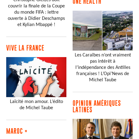
Christophe Gleizes doit
ONE HEALTH
couvrir la finale de la Coupe
du monde FIFA : lettre
ouverte à Didier Deschamps
et Kylian Mbappé !
VIVE LA FRANCE
Les Caraïbes n’ont vraiment
pas intérêt à
l’indépendance des Antilles
françaises ! L’Opi’News de
Michel Taube
Laïcité mon amour. L’édito
OPINION AMÉRIQUES
de Michel Taube
LATINES
MAROC +