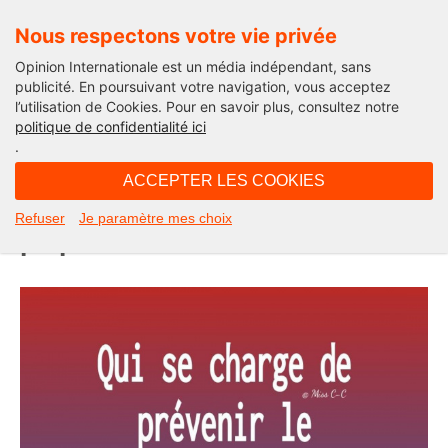
Nous respectons votre vie privée
Opinion Internationale est un média indépendant, sans
publicité. En poursuivant votre navigation, vous acceptez
l’utilisation de Cookies. Pour en savoir plus, consultez notre
Actu'Folies
politique de confidentialité ici
.
09H39 - mardi 20 octobre 2020
ACCEPTER LES COOKIES
Actu’Folies : le père Noël doit-il
Refuser
Je paramètre mes choix
préparer le couvre-feu ?