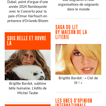
aux soignants et aux
Dubaï, point d’orgue d’une
organisations de soignants
année 2024 flamboyante
dans le monde
avec le Concerto pour la
paix d’Omar Harfouch en
présence d’Orlando Bloom
SAGA DU LIT
BY MAISON DE LA
LITERIE
SOIS BELLE ET OUVRE
LA
Brigitte Bardot : « Ciel de
lit ! »
Brigitte Bardot, sublime
bête humaine. L’édito de
Michel Taube
LES UNES D'OPINION
INTERNATIONALE