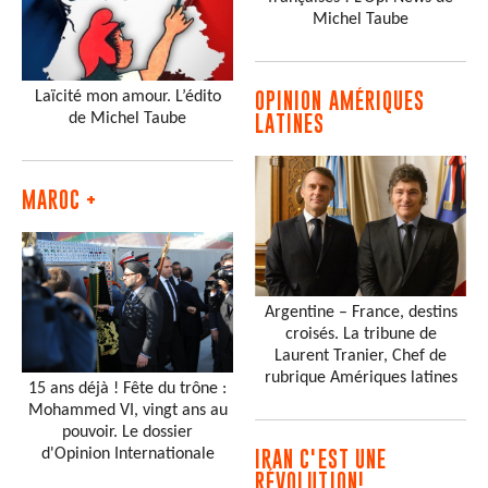
Michel Taube
Laïcité mon amour. L’édito
OPINION AMÉRIQUES
de Michel Taube
LATINES
MAROC +
Argentine – France, destins
croisés. La tribune de
Laurent Tranier, Chef de
rubrique Amériques latines
15 ans déjà ! Fête du trône :
Mohammed VI, vingt ans au
pouvoir. Le dossier
d'Opinion Internationale
IRAN C'EST UNE
RÉVOLUTION!