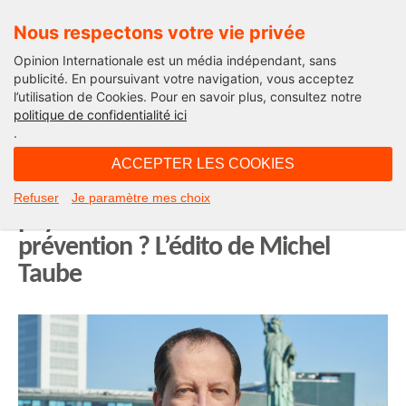
Nous respectons votre vie privée
Opinion Internationale est un média indépendant, sans
publicité. En poursuivant votre navigation, vous acceptez
l’utilisation de Cookies. Pour en savoir plus, consultez notre
Edito
politique de confidentialité ici
.
10H02 - mardi 6 octobre 2020
ACCEPTER LES COOKIES
Covid-19 : est-ce aux restaurants de
Refuser
Je paramètre mes choix
payer la facture de l’échec de toute
prévention ? L’édito de Michel
Taube