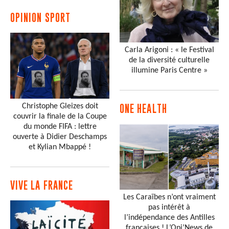
OPINION SPORT
Carla Arigoni : « le Festival
de la diversité culturelle
illumine Paris Centre »
Christophe Gleizes doit
ONE HEALTH
couvrir la finale de la Coupe
du monde FIFA : lettre
ouverte à Didier Deschamps
et Kylian Mbappé !
VIVE LA FRANCE
Les Caraïbes n’ont vraiment
pas intérêt à
l’indépendance des Antilles
françaises ! L’Opi’News de