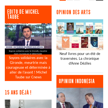
EDITO DE MICHEL
OPINION DES ARTS
TAUBE
Neuf livres pour un été de
Soyons solidaires avec la
traversées. La chronique
Gironde, meurtrie mais
d’Anne Dézîles
courageuse et déterminée à
aller de l’avant ! Michel
Taube sur Cnews
OPINION INDONESIA
15 ANS DÉJÀ !