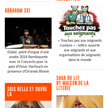
ABRAHAM XXI
« Touchez pas aux soignants
iraniens » : lettre ouverte
aux soignants et aux
Dubaï, point d’orgue d’une
organisations de soignants
année 2024 flamboyante
dans le monde
avec le Concerto pour la
paix d’Omar Harfouch en
présence d’Orlando Bloom
SAGA DU LIT
BY MAISON DE LA
LITERIE
SOIS BELLE ET OUVRE
LA