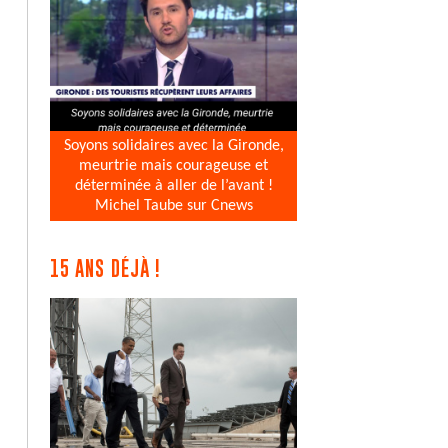
Soyons solidaires avec la Gironde,
meurtrie mais courageuse et
déterminée à aller de l’avant !
Michel Taube sur Cnews
15 ANS DÉJÀ !