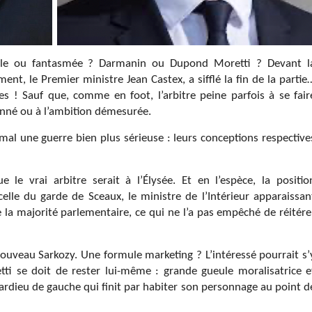
lle ou fantasmée ? Darmanin ou Dupond Moretti ? Devant l
t, le Premier ministre Jean Castex, a sifflé la fin de la partie
s ! Sauf que, comme en foot, l’arbitre peine parfois à se fair
onné ou à l’ambition démesurée.
mal une guerre bien plus sérieuse : leurs conceptions respective
 le vrai arbitre serait à l’Élysée. Et en l’espèce, la positio
elle du garde de Sceaux, le ministre de l’Intérieur apparaissan
 la majorité parlementaire, ce qui ne l’a pas empêché de réitére
uveau Sarkozy. Une formule marketing ? L’intéressé pourrait s’
ti se doit de rester lui-même : grande gueule moralisatrice e
ardieu de gauche qui finit par habiter son personnage au point d