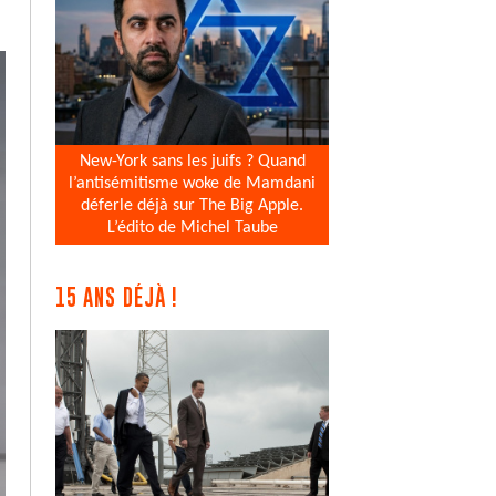
New-York sans les juifs ? Quand
l’antisémitisme woke de Mamdani
déferle déjà sur The Big Apple.
L’édito de Michel Taube
15 ANS DÉJÀ !