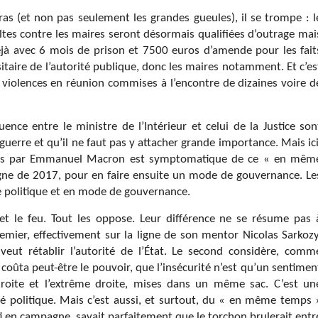
ras (et non pas seulement les grandes gueules), il se trompe : l
ultes contre les maires seront désormais qualifiées d’outrage mai
déjà avec 6 mois de prison et 7500 euros d’amende pour les fait
taire de l’autorité publique, donc les maires notamment. Et c’es
 violences en réunion commises à l’encontre de dizaines voire d
uence entre le ministre de l’Intérieur et celui de la Justice son
uerre et qu’il ne faut pas y attacher grande importance. Mais ici
mmes par Emmanuel Macron est symptomatique de ce « en mêm
gne de 2017, pour en faire ensuite un mode de gouvernance. Le
e politique et en mode de gouvernance.
et le feu. Tout les oppose. Leur différence ne se résume pas 
mier, effectivement sur la ligne de son mentor Nicolas Sarkozy
 veut rétablir l’autorité de l’État. Le second considère, comm
coûta peut-être le pouvoir, que l’insécurité n’est qu’un sentimen
oite et l’extrême droite, mises dans un même sac. C’est un
té politique. Mais c’est aussi, et surtout, du « en même temps 
rti en campagne, savait parfaitement que le torchon brulerait entr