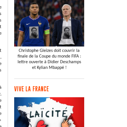
e
s
s
t
e
t
Christophe Gleizes doit couvrir la
finale de la Coupe du monde FIFA :
,
lettre ouverte à Didier Deschamps
e
et Kylian Mbappé !
s
à
VIVE LA FRANCE
,
e
t
e
»
e