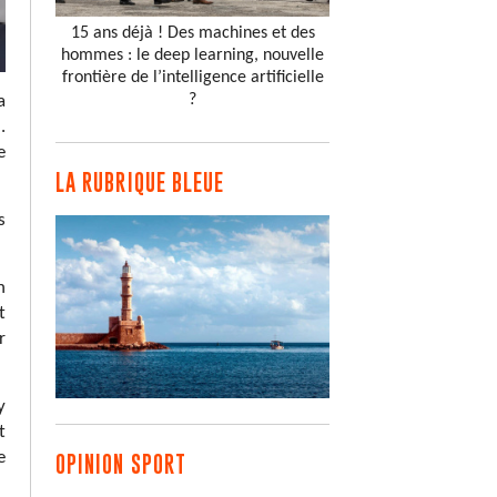
15 ans déjà ! Des machines et des
hommes : le deep learning, nouvelle
frontière de l’intelligence artificielle
?
a
…
e
LA RUBRIQUE BLEUE
s
n
t
r
y
t
e
OPINION SPORT