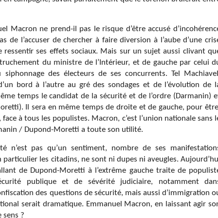
el Macron ne prend-il pas le risque d’être accusé d’incohérenc
 de l’accuser de chercher à faire diversion à l’aube d’une cris
essentir ses effets sociaux. Mais sur un sujet aussi clivant qu
le truchement du ministre de l’Intérieur, et de gauche par celui d
au siphonnage des électeurs de ses concurrents. Tel Machiavel
un bord à l’autre au gré des sondages et de l’évolution de l
 même temps le candidat de la sécurité et de l’ordre (Darmanin) e
Moretti). Il sera en même temps de droite et de gauche, pour être
, face à tous les populistes. Macron, c’est l’union nationale sans l
manin / Dupond-Moretti a toute son utilité.
urité n’est pas qu’un sentiment, nombre de ses manifestation
 particulier les citadins, ne sont ni dupes ni aveugles. Aujourd’hu
 allant de Dupond-Moretti à l’extrême gauche traite de populist
curité publique et de sévérité judiciaire, notamment dan
onfiscation des questions de sécurité, mais aussi d’immigration o
tional serait dramatique. Emmanuel Macron, en laissant agir so
e sens ?