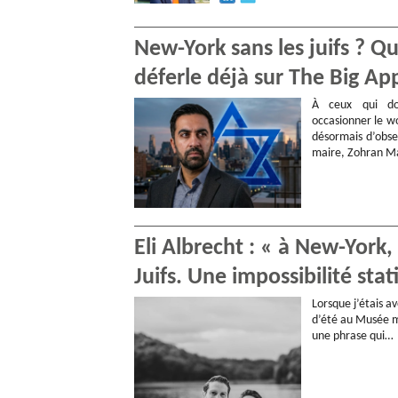
New-York sans les juifs ? 
déferle déjà sur The Big Ap
À ceux qui do
occasionner le wo
désormais d’obse
maire, Zohran Ma
Eli Albrecht : « à New-York
Juifs. Une impossibilité stat
Lorsque j’étais 
d’été au Musée mé
une phrase qui…