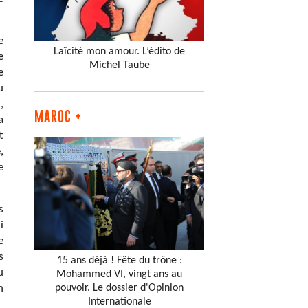
e
Laïcité mon amour. L’édito de
e
Michel Taube
e
u
,
MAROC +
a
t
,
e
s
i
e
s
15 ans déjà ! Fête du trône :
u
Mohammed VI, vingt ans au
n
pouvoir. Le dossier d'Opinion
Internationale