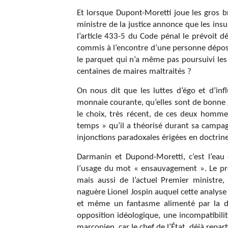
Et lorsque Dupont-Moretti joue les gros b
ministre de la justice annonce que les ins
l’article 433-5 du Code pénal le prévoit 
commis à l’encontre d’une personne déposi
le parquet qui n’a même pas poursuivi les
centaines de maires maltraités ?
On nous dit que les luttes d’égo et d’infl
monnaie courante, qu’elles sont de bonne g
le choix, très récent, de ces deux ho
temps » qu’il a théorisé durant sa campa
injonctions paradoxales érigées en doctrin
Darmanin et Dupond-Moretti, c’est l’eau 
l’usage du mot « ensauvagement ». Le pre
mais aussi de l’actuel Premier ministre,
naguère Lionel Jospin auquel cette analyse 
et même un fantasme alimenté par la dr
opposition idéologique, une incompatibili
marconien, car le chef de l’État, déjà repa