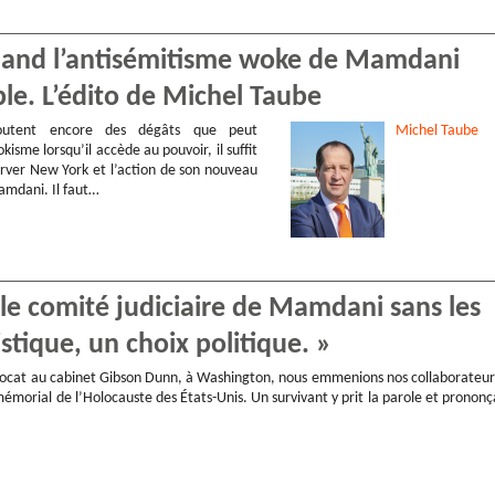
Quand l’antisémitisme woke de Mamdani
ple. L’édito de Michel Taube
utent encore des dégâts que peut
Michel
Taube
kisme lorsqu’il accède au pouvoir, il suffit
rver New York et l’action de son nouveau
mdani. Il faut…
, le comité judiciaire de Mamdani sans les
istique, un choix politique. »
avocat au cabinet Gibson Dunn, à Washington, nous emmenions nos collaborateur
morial de l’Holocauste des États-Unis. Un survivant y prit la parole et prononç