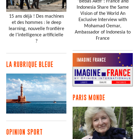
"Bebas Aktif": France and
Indonesia Share the Same
Vision of the World An
15 ans déjà ! Des machines
Exclusive Interview with
et des hommes : le deep
Mohamad Oemar,
learning, nouvelle frontière
Ambassador of Indonesia to
de l’intelligence artificielle
France
?
LA RUBRIQUE BLEUE
PARIS MONDE
OPINION SPORT