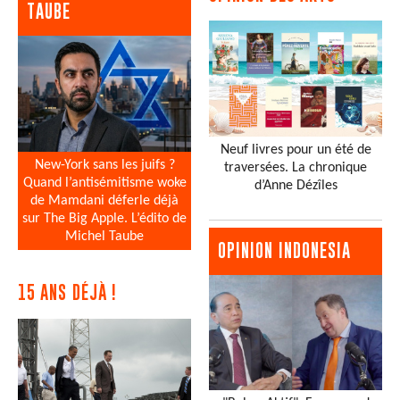
TAUBE
Neuf livres pour un été de
New-York sans les juifs ?
traversées. La chronique
Quand l’antisémitisme woke
d’Anne Dézîles
de Mamdani déferle déjà
sur The Big Apple. L’édito de
Michel Taube
OPINION INDONESIA
15 ANS DÉJÀ !