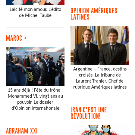
Laïcité mon amour. L’édito
OPINION AMÉRIQUES
de Michel Taube
LATINES
MAROC +
Argentine – France, destins
croisés. La tribune de
Laurent Tranier, Chef de
rubrique Amériques latines
15 ans déjà ! Fête du trône :
Mohammed VI, vingt ans au
pouvoir. Le dossier
d'Opinion Internationale
IRAN C'EST UNE
RÉVOLUTION!
ABRAHAM XXI