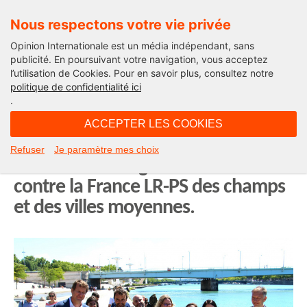
Nous respectons votre vie privée
Opinion Internationale est un média indépendant, sans
publicité. En poursuivant votre navigation, vous acceptez
l’utilisation de Cookies. Pour en savoir plus, consultez notre
Edito
politique de confidentialité ici
.
08H46 - lundi 29 juin 2020
ACCEPTER LES COOKIES
Municipales : sans LREM, la France
Refuser
Je paramètre mes choix
écolo-bobo des grandes villes
contre la France LR-PS des champs
et des villes moyennes.