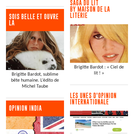
SAGA DU LIT
BY MAISON DE LA
LITERIE
SOIS BELLE ET OUVRE
LA
Brigitte Bardot : « Ciel de
lit ! »
Brigitte Bardot, sublime
bête humaine. L’édito de
Michel Taube
LES UNES D'OPINION
INTERNATIONALE
OPINION INDIA