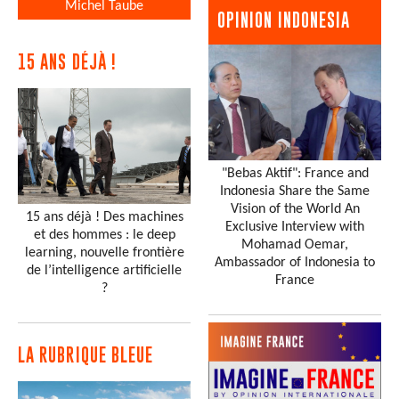
Michel Taube
OPINION INDONESIA
15 ANS DÉJÀ !
"Bebas Aktif": France and
Indonesia Share the Same
Vision of the World An
15 ans déjà ! Des machines
Exclusive Interview with
et des hommes : le deep
Mohamad Oemar,
learning, nouvelle frontière
Ambassador of Indonesia to
de l’intelligence artificielle
France
?
LA RUBRIQUE BLEUE