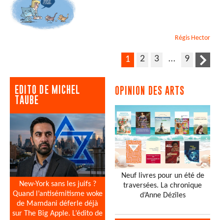
Régis
Hector
2
3
…
9
1
EDITO DE MICHEL
OPINION DES ARTS
TAUBE
Neuf livres pour un été de
New-York sans les juifs ?
traversées. La chronique
Quand l’antisémitisme woke
d’Anne Dézîles
de Mamdani déferle déjà
sur The Big Apple. L’édito de