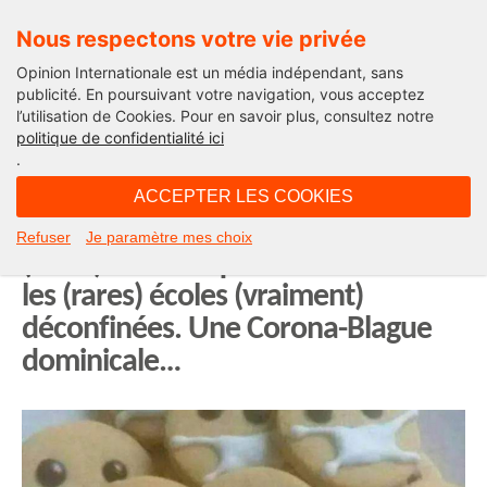
Nous respectons votre vie privée
Opinion Internationale est un média indépendant, sans
publicité. En poursuivant votre navigation, vous acceptez
l’utilisation de Cookies. Pour en savoir plus, consultez notre
Actu'Folies
politique de confidentialité ici
.
06H45 - dimanche 17 mai 2020
ACCEPTER LES COOKIES
Le goûter de demain pour les
Refuser
Je paramètre mes choix
(rares) enfants qui retournent dans
les (rares) écoles (vraiment)
déconfinées. Une Corona-Blague
dominicale…