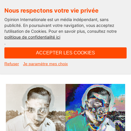
Nous respectons votre vie privée
Opinion Internationale est un média indépendant, sans
publicité. En poursuivant votre navigation, vous acceptez
l’utilisation de Cookies. Pour en savoir plus, consultez notre
Edito
politique de confidentialité ici
.
09H52 - dimanche 10 mai 2020
ACCEPTER LES COOKIES
Quand Prévert rencontre Kafka.
Refuser
Je paramètre mes choix
L’édito de Michel Taube