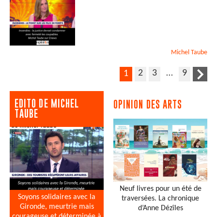
Michel
Taube
2
3
…
9
1
EDITO DE MICHEL
OPINION DES ARTS
TAUBE
Neuf livres pour un été de
Soyons solidaires avec la
traversées. La chronique
Gironde, meurtrie mais
d’Anne Dézîles
courageuse et déterminée à