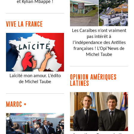
et Kylian Mbappé !
VIVE LA FRANCE
Les Caraïbes n’ont vraiment
pas intérêt à
l’indépendance des Antilles
françaises ! L’Opi’News de
Michel Taube
Laïcité mon amour. L’édito
OPINION AMÉRIQUES
de Michel Taube
LATINES
MAROC +