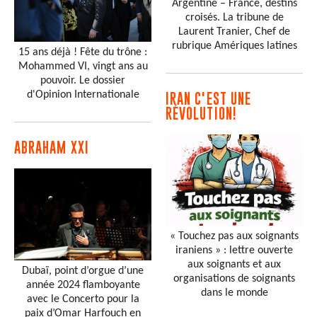
Argentine – France, destins
croisés. La tribune de
Laurent Tranier, Chef de
rubrique Amériques latines
15 ans déjà ! Fête du trône :
Mohammed VI, vingt ans au
pouvoir. Le dossier
d'Opinion Internationale
IRAN C'EST UNE
RÉVOLUTION!
ABRAHAM XXI
« Touchez pas aux soignants
iraniens » : lettre ouverte
aux soignants et aux
Dubaï, point d’orgue d’une
organisations de soignants
année 2024 flamboyante
dans le monde
avec le Concerto pour la
paix d’Omar Harfouch en