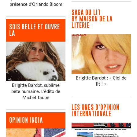
présence d’Orlando Bloom
SAGA DU LIT
BY MAISON DE LA
LITERIE
SOIS BELLE ET OUVRE
LA
Brigitte Bardot : « Ciel de
lit ! »
Brigitte Bardot, sublime
bête humaine. L’édito de
Michel Taube
LES UNES D'OPINION
INTERNATIONALE
OPINION INDIA