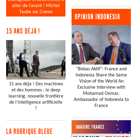
aller de l’avant ! Michel
Taube sur Cnews
OPINION INDONESIA
15 ANS DÉJÀ !
"Bebas Aktif": France and
Indonesia Share the Same
Vision of the World An
15 ans déjà ! Des machines
Exclusive Interview with
et des hommes : le deep
Mohamad Oemar,
learning, nouvelle frontière
Ambassador of Indonesia to
de l’intelligence artificielle
France
?
LA RUBRIQUE BLEUE