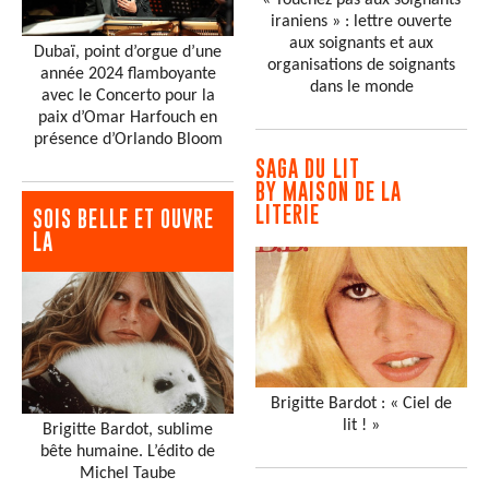
iraniens » : lettre ouverte
aux soignants et aux
Dubaï, point d’orgue d’une
organisations de soignants
année 2024 flamboyante
dans le monde
avec le Concerto pour la
paix d’Omar Harfouch en
présence d’Orlando Bloom
SAGA DU LIT
BY MAISON DE LA
LITERIE
SOIS BELLE ET OUVRE
LA
Brigitte Bardot : « Ciel de
lit ! »
Brigitte Bardot, sublime
bête humaine. L’édito de
Michel Taube