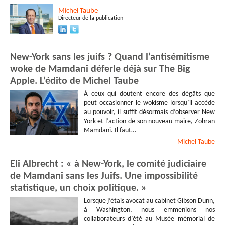
Michel
Taube
Directeur de la publication
New-York sans les juifs ? Quand l’antisémitisme
woke de Mamdani déferle déjà sur The Big
Apple. L’édito de Michel Taube
À ceux qui doutent encore des dégâts que
peut occasionner le wokisme lorsqu’il accède
au pouvoir, il suffit désormais d’observer New
York et l’action de son nouveau maire, Zohran
Mamdani. Il faut…
Michel
Taube
Eli Albrecht : « à New-York, le comité judiciaire
de Mamdani sans les Juifs. Une impossibilité
statistique, un choix politique. »
Lorsque j’étais avocat au cabinet Gibson Dunn,
à Washington, nous emmenions nos
collaborateurs d’été au Musée mémorial de