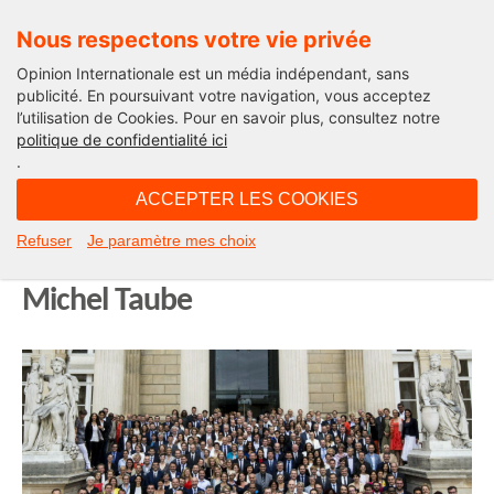
Nous respectons votre vie privée
Opinion Internationale est un média indépendant, sans
publicité. En poursuivant votre navigation, vous acceptez
l’utilisation de Cookies. Pour en savoir plus, consultez notre
Edito
politique de confidentialité ici
.
07H12 - jeudi 6 février 2020
ACCEPTER LES COOKIES
Au secours, les frondeurs
Refuser
Je paramètre mes choix
reviennent… chez LREM. L’édito de
Michel Taube