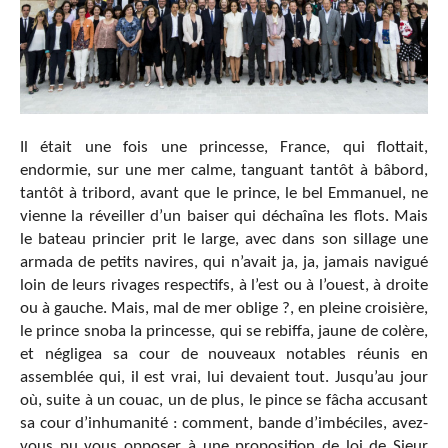
Il était une fois une princesse, France, qui flottait,
endormie, sur une mer calme, tanguant tantôt à bâbord,
tantôt à tribord, avant que le prince, le bel Emmanuel, ne
vienne la réveiller d’un baiser qui déchaîna les flots. Mais
le bateau princier prit le large, avec dans son sillage une
armada de petits navires, qui n’avait ja, ja, jamais navigué
loin de leurs rivages respectifs, à l’est ou à l’ouest, à droite
ou à gauche. Mais, mal de mer oblige ?, en pleine croisière,
le prince snoba la princesse, qui se rebiffa, jaune de colère,
et négligea sa cour de nouveaux notables réunis en
assemblée qui, il est vrai, lui devaient tout. Jusqu’au jour
où, suite à un couac, un de plus, le pince se fâcha accusant
sa cour d’inhumanité : comment, bande d’imbéciles, avez-
vous pu vous opposer à une proposition de loi de Sieur