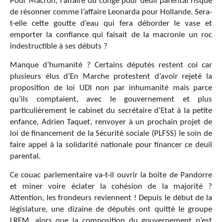
Pour Macron, l’affaire du congé pour deuil parental risque
de résonner comme l’affaire Leonarda pour Hollande. Sera-
t-elle cette goutte d’eau qui fera déborder le vase et
emporter la confiance qui faisait de la macronie un roc
indestructible à ses débuts ?
Manque d’humanité ? Certains députés restent coi car
plusieurs élus d’En Marche protestent d’avoir rejeté la
proposition de loi UDI non par inhumanité mais parce
qu’ils comptaient, avec le gouvernement et plus
particulièrement le cabinet du secrétaire d’Etat à la petite
enfance, Adrien Taquet, renvoyer à un prochain projet de
loi de financement de la Sécurité sociale (PLFSS) le soin de
faire appel à la solidarité nationale pour financer ce deuil
parental.
Ce couac parlementaire va-t-il ouvrir la boîte de Pandorre
et miner voire éclater la cohésion de la majorité ?
Attention, les frondeurs reviennent ! Depuis le début de la
législature, une dizaine de députés ont quitté le groupe
LREM, alors que la composition du gouvernement n’est