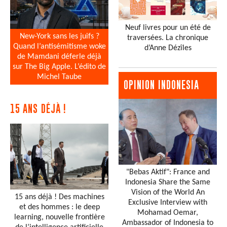
Neuf livres pour un été de
New-York sans les juifs ?
traversées. La chronique
Quand l’antisémitisme woke
d’Anne Dézîles
de Mamdani déferle déjà
sur The Big Apple. L’édito de
Michel Taube
OPINION INDONESIA
15 ANS DÉJÀ !
"Bebas Aktif": France and
Indonesia Share the Same
Vision of the World An
15 ans déjà ! Des machines
Exclusive Interview with
et des hommes : le deep
Mohamad Oemar,
learning, nouvelle frontière
Ambassador of Indonesia to