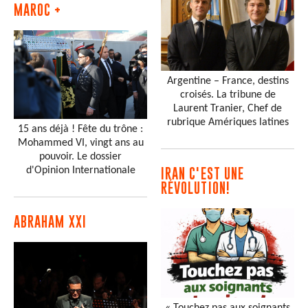
MAROC +
Argentine – France, destins
croisés. La tribune de
Laurent Tranier, Chef de
rubrique Amériques latines
15 ans déjà ! Fête du trône :
Mohammed VI, vingt ans au
pouvoir. Le dossier
d'Opinion Internationale
IRAN C'EST UNE
RÉVOLUTION!
ABRAHAM XXI
« Touchez pas aux soignants