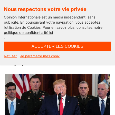
Nous respectons votre vie privée
Opinion Internationale est un média indépendant, sans
publicité. En poursuivant votre navigation, vous acceptez
l’utilisation de Cookies. Pour en savoir plus, consultez notre
Edito
politique de confidentialité ici
.
07H14 - jeudi 9 janvier 2020
ACCEPTER LES COOKIES
Et si le régime iranien était un tigre
Refuser
Je paramètre mes choix
de papier ? L’édito de Michel Taube