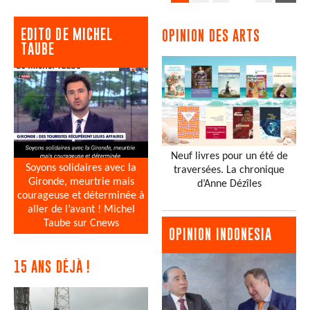
EDITO DE MICHEL
OPINION DES ARTS
TAUBE
Neuf livres pour un été de
Soyons solidaires avec la
traversées. La chronique
Gironde, meurtrie mais
d’Anne Dézîles
courageuse et déterminée à
aller de l’avant ! Michel
Taube sur Cnews
OPINION INDONESIA
15 ANS DÉJÀ !