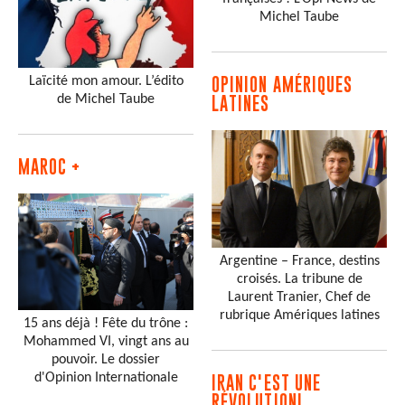
Michel Taube
Laïcité mon amour. L’édito
OPINION AMÉRIQUES
de Michel Taube
LATINES
MAROC +
Argentine – France, destins
croisés. La tribune de
Laurent Tranier, Chef de
rubrique Amériques latines
15 ans déjà ! Fête du trône :
Mohammed VI, vingt ans au
pouvoir. Le dossier
d'Opinion Internationale
IRAN C'EST UNE
RÉVOLUTION!