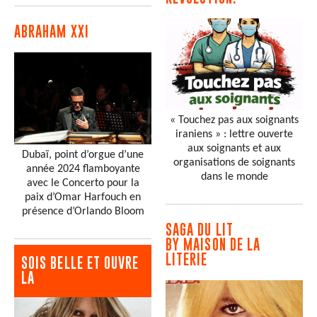
ABRAHAM XXI
« Touchez pas aux soignants
iraniens » : lettre ouverte
aux soignants et aux
Dubaï, point d’orgue d’une
organisations de soignants
année 2024 flamboyante
dans le monde
avec le Concerto pour la
paix d’Omar Harfouch en
présence d’Orlando Bloom
SAGA DU LIT
BY MAISON DE LA
LITERIE
SOIS BELLE ET OUVRE
LA