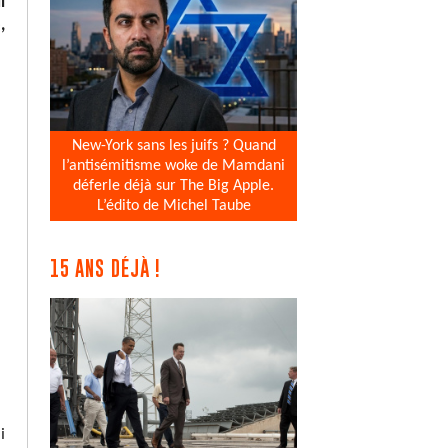
i
,
New-York sans les juifs ? Quand
l’antisémitisme woke de Mamdani
déferle déjà sur The Big Apple.
L’édito de Michel Taube
15 ANS DÉJÀ !
i