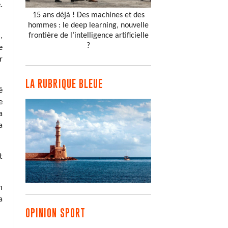
.
15 ans déjà ! Des machines et des
hommes : le deep learning, nouvelle
,
frontière de l’intelligence artificielle
?
e
r
LA RUBRIQUE BLEUE
é
e
a
a
t
n
a
OPINION SPORT