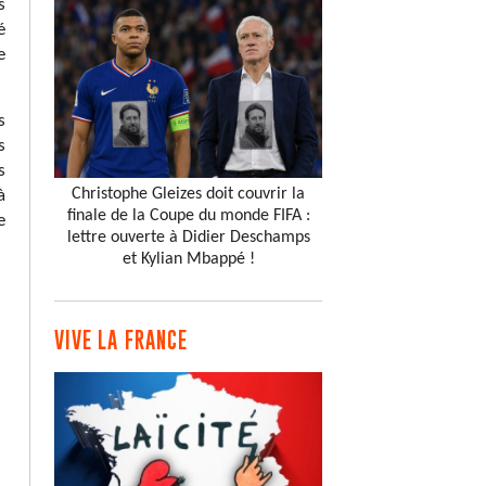
s
é
e
s
s
s
Christophe Gleizes doit couvrir la
à
finale de la Coupe du monde FIFA :
e
lettre ouverte à Didier Deschamps
et Kylian Mbappé !
VIVE LA FRANCE