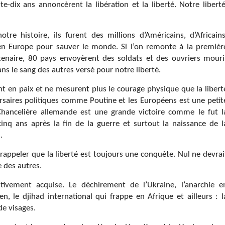
-dix ans annoncèrent la libération et la liberté. Notre liberté
e histoire, ils furent des millions d’Américains, d’Africains
 en Europe pour sauver le monde. Si l’on remonte à la premièr
enaire, 80 pays envoyèrent des soldats et des ouvriers mouri
ns le sang des autres versé pour notre liberté.
nt en paix et ne mesurent plus le courage physique que la libert
ersaires politiques comme Poutine et les Européens est une petit
a Chancelière allemande est une grande victoire comme le fut l
inq ans après la fin de la guerre et surtout la naissance de l
s.
appeler que la liberté est toujours une conquête. Nul ne devrai
e des autres.
itivement acquise. Le déchirement de l’Ukraine, l’anarchie e
n, le djihad international qui frappe en Afrique et ailleurs : l
e visages.