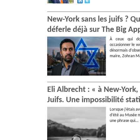
New-York sans les juifs ? 
déferle déjà sur The Big Ap
À ceux qui do
occasionner le wo
désormais d’obse
maire, Zohran Ma
Eli Albrecht : « à New-York
Juifs. Une impossibilité stat
Lorsque j’étais 
d’été au Musée mé
une phrase qui…