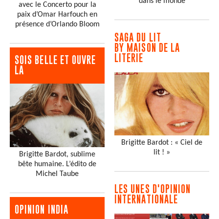
dans le monde
avec le Concerto pour la
paix d’Omar Harfouch en
présence d’Orlando Bloom
SAGA DU LIT
BY MAISON DE LA
LITERIE
SOIS BELLE ET OUVRE
LA
Brigitte Bardot : « Ciel de
lit ! »
Brigitte Bardot, sublime
bête humaine. L’édito de
Michel Taube
LES UNES D'OPINION
INTERNATIONALE
OPINION INDIA