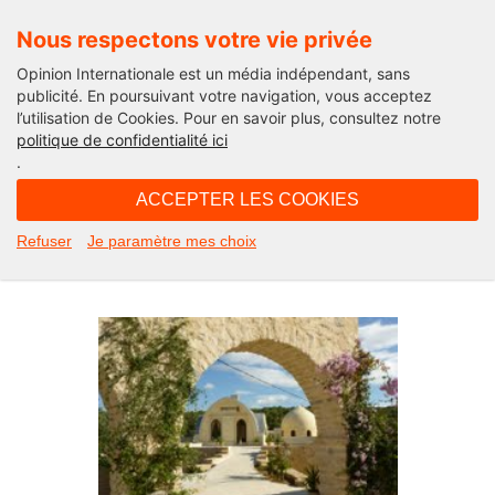
Nous respectons votre vie privée
Opinion Internationale est un média indépendant, sans
publicité. En poursuivant votre navigation, vous acceptez
l’utilisation de Cookies. Pour en savoir plus, consultez notre
Tunisie
politique de confidentialité ici
.
12H24 - lundi 29 avril 2013
ACCEPTER LES COOKIES
Sidi Amor, un écovillage au coeur
Refuser
Je paramètre mes choix
de la Tunisie