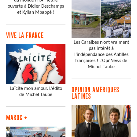
du monde FIFA : lettre
ouverte à Didier Deschamps
et Kylian Mbappé !
VIVE LA FRANCE
Les Caraïbes n’ont vraiment
pas intérêt à
l’indépendance des Antilles
françaises ! L’Opi’News de
Michel Taube
Laïcité mon amour. L’édito
OPINION AMÉRIQUES
de Michel Taube
LATINES
MAROC +