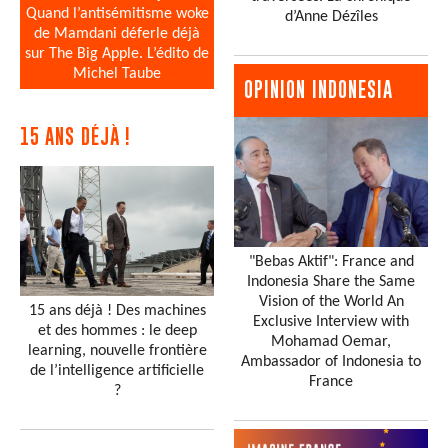
Quand l’antisémitisme woke
d’Anne Dézîles
de Mamdani déferle déjà
sur The Big Apple. L’édito de
Michel Taube
OPINION INDONESIA
15 ANS DÉJÀ !
"Bebas Aktif": France and
Indonesia Share the Same
Vision of the World An
15 ans déjà ! Des machines
Exclusive Interview with
et des hommes : le deep
Mohamad Oemar,
learning, nouvelle frontière
Ambassador of Indonesia to
de l’intelligence artificielle
France
?