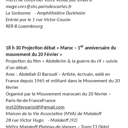
Merci de confirmer votre venue par email
à
mage.cnrs@shs.parisdescartes.fr
La Sorbonne - Amphithéâtre Durkheim
Entrée par le 1 rue Victor-Cousin
RER-B Luxembourg
er
18 h 30 Projection débat « Maroc – 1
anniversaire du
mouvement du 20 Février »
Projection du film « Abdelkrim & la guerre du rif » suivie
d’un débat.
Avec : Abdellah El Baroudi – Artiste, écrivain, exilé en
France depuis 1965 et militant dans le Mouvement du 20
février
Organisé par le Mouvement marocain du 20 février –
Paris-île-de-FranceFrance
mvt20fevparisidf@gmail.com
Maison de la Vie Associative (MVA) de Malakoff
28 rue Victor Hugo - Malakoff (92)
Métro Malakoff-Plateau-de-Vanves – Tram-T3 Didot