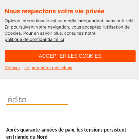
Nous respectons votre vie privée
Opinion Internationale est un média indépendant, sans publicité.
En poursuivant votre navigation, vous acceptez l’utilisation de
Cookies. Pour en savoir plus, consultez notre
Human Rights
politique de confidentialité ici
.
11H54 - jeudi 9 février 2012
ACCEPTER LES COOKIES
Chronique des droits de l’Homme
Refuser
Je paramètre mes choix
du 9 février 2012
Après quarante années de paix, les tensions persistent
en Irlande du Nord