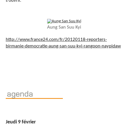
s’ouvrir.
Aung San Suu Kyi
http://www.france24.com/fr/20120118-reporters-
birmanie-democratie-aung-san-suu-kyi-rangoon-naypidaw
Jeudi 9 février