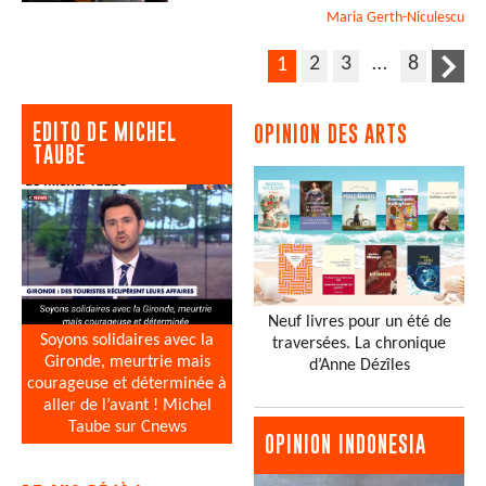
Maria
Gerth-Niculescu
2
3
…
8
1
EDITO DE MICHEL
OPINION DES ARTS
TAUBE
Neuf livres pour un été de
Soyons solidaires avec la
traversées. La chronique
Gironde, meurtrie mais
d’Anne Dézîles
courageuse et déterminée à
aller de l’avant ! Michel
Taube sur Cnews
OPINION INDONESIA