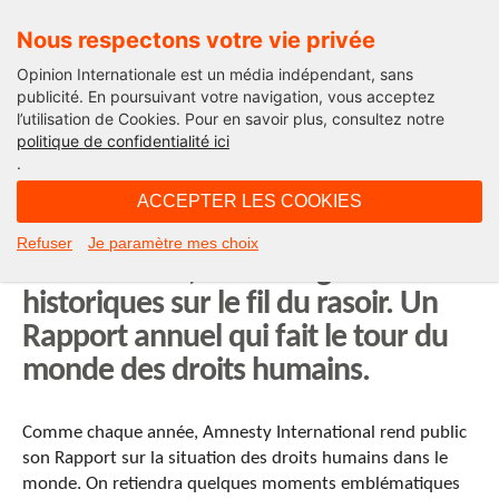
Nous respectons votre vie privée
Opinion Internationale est un média indépendant, sans
publicité. En poursuivant votre navigation, vous acceptez
l’utilisation de Cookies. Pour en savoir plus, consultez notre
Human Rights
politique de confidentialité ici
.
00H43 - vendredi 13 mai 2011
ACCEPTER LES COOKIES
50 ans après la création d’Amnesty
Refuser
Je paramètre mes choix
International, des changements
historiques sur le fil du rasoir. Un
Rapport annuel qui fait le tour du
monde des droits humains.
Comme chaque année, Amnesty International rend public
son Rapport sur la situation des droits humains dans le
monde. On retiendra quelques moments emblématiques