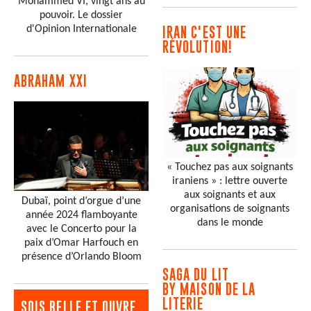
Mohammed VI, vingt ans au
pouvoir. Le dossier
d'Opinion Internationale
IRAN C'EST UNE
RÉVOLUTION!
ABRAHAM XXI
« Touchez pas aux soignants
iraniens » : lettre ouverte
aux soignants et aux
Dubaï, point d’orgue d’une
organisations de soignants
année 2024 flamboyante
dans le monde
avec le Concerto pour la
paix d’Omar Harfouch en
présence d’Orlando Bloom
SAGA DU LIT
BY MAISON DE LA
LITERIE
SOIS BELLE ET OUVRE