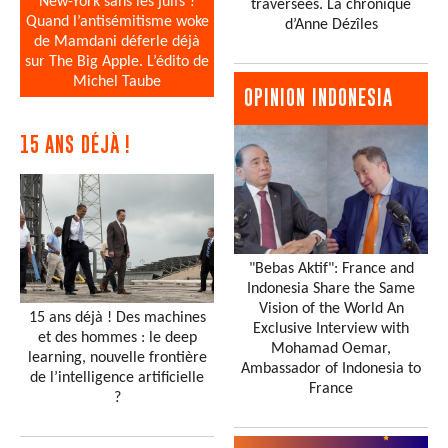
New-York sans les juifs ?
traversées. La chronique
Quand l’antisémitisme woke
d’Anne Dézîles
de Mamdani déferle déjà
sur The Big Apple. L’édito de
Michel Taube
OPINION INDONESIA
15 ANS DÉJÀ !
"Bebas Aktif": France and
Indonesia Share the Same
Vision of the World An
15 ans déjà ! Des machines
Exclusive Interview with
et des hommes : le deep
Mohamad Oemar,
learning, nouvelle frontière
Ambassador of Indonesia to
de l’intelligence artificielle
France
?