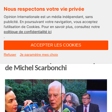
Nous respectons votre vie privée
Opinion Internationale est un média indépendant, sans
publicité. En poursuivant votre navigation, vous acceptez
l’utilisation de Cookies. Pour en savoir plus, consultez notre
La chronique de Michel Scarbonchi
politique de confidentialité ici
.
12H39 - lundi 15 février 2021
ACCEPTER LES COOKIES
Union Européenne – Russie : je
Refuser
Je paramètre mes choix
t’aime moi non plus. La chronique
de Michel Scarbonchi