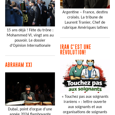
Argentine – France, destins
croisés. La tribune de
Laurent Tranier, Chef de
rubrique Amériques latines
15 ans déjà ! Fête du trône :
Mohammed VI, vingt ans au
pouvoir. Le dossier
d'Opinion Internationale
IRAN C'EST UNE
RÉVOLUTION!
ABRAHAM XXI
« Touchez pas aux soignants
iraniens » : lettre ouverte
aux soignants et aux
Dubaï, point d’orgue d’une
organisations de soignants
année 2024 flamboyante