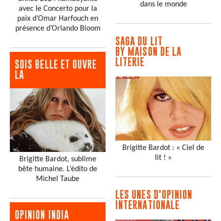
dans le monde
avec le Concerto pour la
paix d’Omar Harfouch en
présence d’Orlando Bloom
SAGA DU LIT
BY MAISON DE LA
LITERIE
SOIS BELLE ET OUVRE
LA
Brigitte Bardot : « Ciel de
lit ! »
Brigitte Bardot, sublime
bête humaine. L’édito de
Michel Taube
LES UNES D'OPINION
INTERNATIONALE
OPINION INDIA