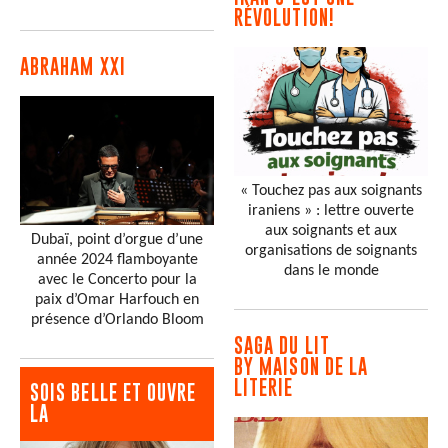
RÉVOLUTION!
ABRAHAM XXI
« Touchez pas aux soignants
iraniens » : lettre ouverte
aux soignants et aux
Dubaï, point d’orgue d’une
organisations de soignants
année 2024 flamboyante
dans le monde
avec le Concerto pour la
paix d’Omar Harfouch en
présence d’Orlando Bloom
SAGA DU LIT
BY MAISON DE LA
LITERIE
SOIS BELLE ET OUVRE
LA