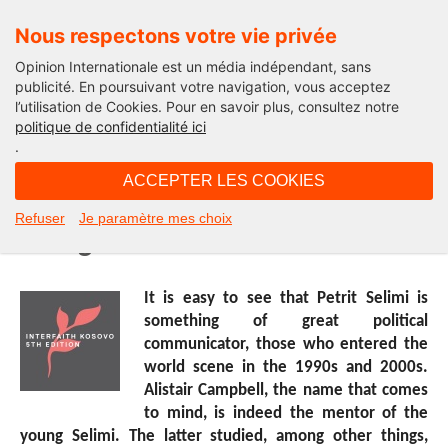
Nous respectons votre vie privée
Opinion Internationale est un média indépendant, sans
publicité. En poursuivant votre navigation, vous acceptez
l’utilisation de Cookies. Pour en savoir plus, consultez notre
Interfaith Kosovo 2016
politique de confidentialité ici
.
10H38 - mercredi 15 juin 2016
ACCEPTER LES COOKIES
Interview with outgoing Minister of
Refuser
Je paramètre mes choix
Foreign of Kosovo
It is easy to see that Petrit Selimi is
something of great political
communicator, those who entered the
world scene in the 1990s and 2000s.
Alistair Campbell, the name that comes
to mind, is indeed the mentor of the
young Selimi. The latter studied, among other things,