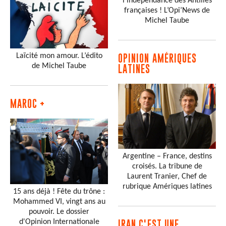
l’indépendance des Antilles
françaises ! L’Opi’News de
Michel Taube
Laïcité mon amour. L’édito
OPINION AMÉRIQUES
de Michel Taube
LATINES
MAROC +
Argentine – France, destins
croisés. La tribune de
Laurent Tranier, Chef de
rubrique Amériques latines
15 ans déjà ! Fête du trône :
Mohammed VI, vingt ans au
pouvoir. Le dossier
d'Opinion Internationale
IRAN C'EST UNE