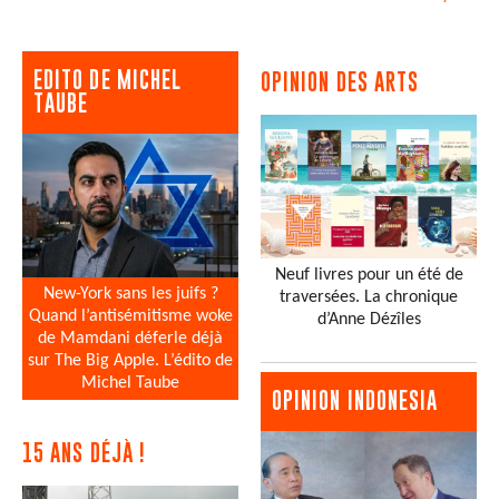
EDITO DE MICHEL
OPINION DES ARTS
TAUBE
Neuf livres pour un été de
New-York sans les juifs ?
traversées. La chronique
Quand l’antisémitisme woke
d’Anne Dézîles
de Mamdani déferle déjà
sur The Big Apple. L’édito de
Michel Taube
OPINION INDONESIA
15 ANS DÉJÀ !