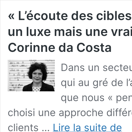
« L’écoute des cibles,
un luxe mais une vra
Corinne da Costa
Dans un secteu
qui au gré de l
que nous « pen
choisi une approche diff
« L’é
clients …
Lire la suite de
des